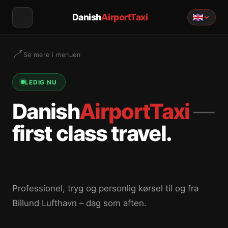
Danish
AirportTaxi
Se mere i menuen
LEDIG NU
Danish
AirportTaxi
—
first class travel.
Professionel, tryg og personlig kørsel til og fra
Billund Lufthavn – dag som aften.